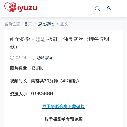
当前位置：
首页
恋足恋物
正文
甜予摄影 – 思思-板鞋、油亮灰丝（脚尖透明
款）
03-14
恋足恋物
图片数量：136张
视频时长：两部共39分钟（4K画质）
资源大小：9.98GBGB
甜予摄影合集下载链接
甜予摄影单套预览图