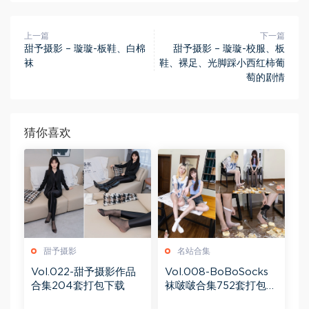
上一篇
下一篇
甜予摄影 – 璇璇-板鞋、白棉
甜予摄影 – 璇璇-校服、板
袜
鞋、裸足、光脚踩小西红柿葡
萄的剧情
猜你喜欢
甜予摄影
名站合集
Vol.022-甜予摄影作品
Vol.008-BoBoSocks
合集204套打包下载
袜啵啵合集752套打包下
载