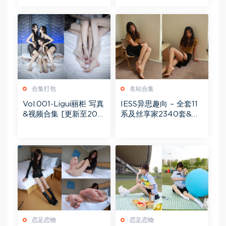
合集打包
名站合集
Vol.001-Ligui丽柜 写真
IESS异思趣向 – 全套11
&视频合集 [更新至202
系及丝享家2340套&视
6年8月份]
频[233.6GB]
恋足恋物
恋足恋物