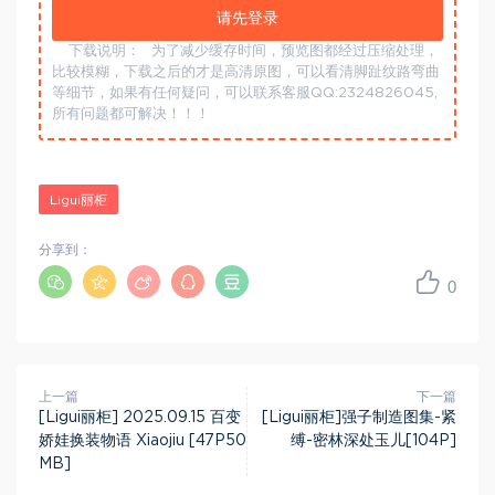
请先登录
下载说明：
为了减少缓存时间，预览图都经过压缩处理，
比较模糊，下载之后的才是高清原图，可以看清脚趾纹路弯曲
等细节，如果有任何疑问，可以联系客服QQ:2324826045,
所有问题都可解决！！！
Ligui丽柜
分享到：
0
上一篇
下一篇
[Ligui丽柜] 2025.09.15 百变
[Ligui丽柜]强子制造图集-紧
娇娃换装物语 Xiaojiu [47P50
缚-密林深处玉儿[104P]
MB]